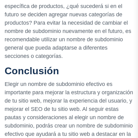
específica de productos, ¿qué sucederá si en el
futuro se deciden agregar nuevas categorías de
productos? Para evitar la necesidad de cambiar el
nombre de subdominio nuevamente en el futuro, es
recomendable utilizar un nombre de subdominio
general que pueda adaptarse a diferentes
secciones o categorías.
Conclusión
Elegir un nombre de subdominio efectivo es
importante para mejorar la estructura y organización
de tu sitio web, mejorar la experiencia del usuario, y
mejorar el SEO de tu sitio web. Al seguir estas
pautas y consideraciones al elegir un nombre de
subdominio, podrás crear un nombre de subdominio
efectivo que ayudará a tu sitio web a destacar en la