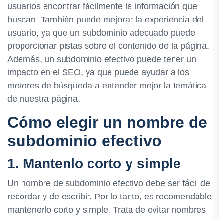
usuarios encontrar fácilmente la información que
buscan. También puede mejorar la experiencia del
usuario, ya que un subdominio adecuado puede
proporcionar pistas sobre el contenido de la página.
Además, un subdominio efectivo puede tener un
impacto en el SEO, ya que puede ayudar a los
motores de búsqueda a entender mejor la temática
de nuestra página.
Cómo elegir un nombre de
subdominio efectivo
1. Mantenlo corto y simple
Un nombre de subdominio efectivo debe ser fácil de
recordar y de escribir. Por lo tanto, es recomendable
mantenerlo corto y simple. Trata de evitar nombres