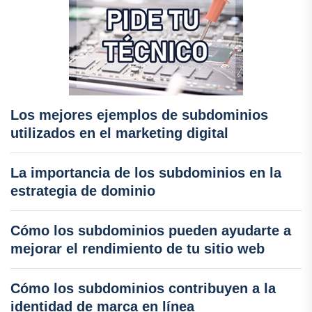
Los mejores ejemplos de subdominios
utilizados en el marketing digital
La importancia de los subdominios en la
estrategia de dominio
Cómo los subdominios pueden ayudarte a
mejorar el rendimiento de tu sitio web
Cómo los subdominios contribuyen a la
identidad de marca en línea