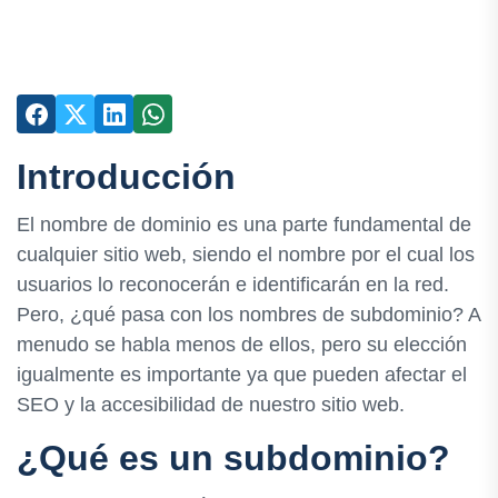
Introducción
El nombre de dominio es una parte fundamental de
cualquier sitio web, siendo el nombre por el cual los
usuarios lo reconocerán e identificarán en la red.
Pero, ¿qué pasa con los nombres de subdominio? A
menudo se habla menos de ellos, pero su elección
igualmente es importante ya que pueden afectar el
SEO y la accesibilidad de nuestro sitio web.
¿Qué es un subdominio?