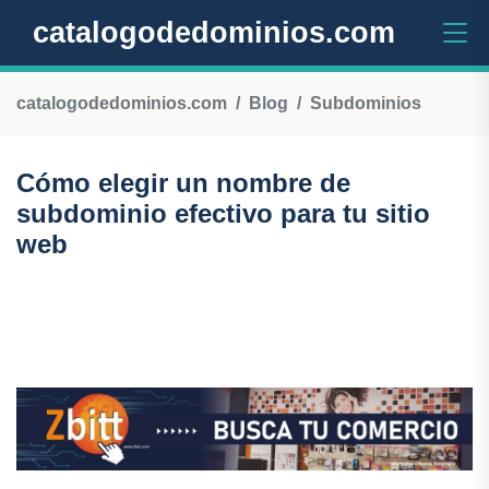
catalogodedominios.com
catalogodedominios.com
Blog
Subdominios
Cómo elegir un nombre de
subdominio efectivo para tu sitio
web