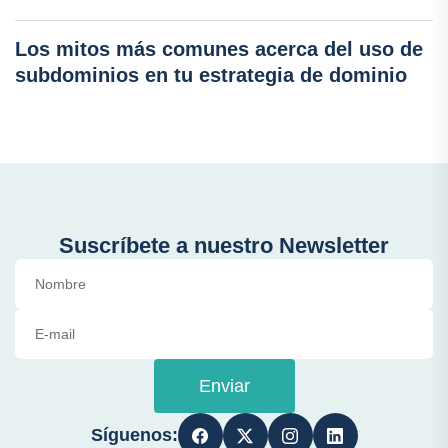
Los mitos más comunes acerca del uso de
subdominios en tu estrategia de dominio
Suscríbete a nuestro Newsletter
Enviar
Síguenos: