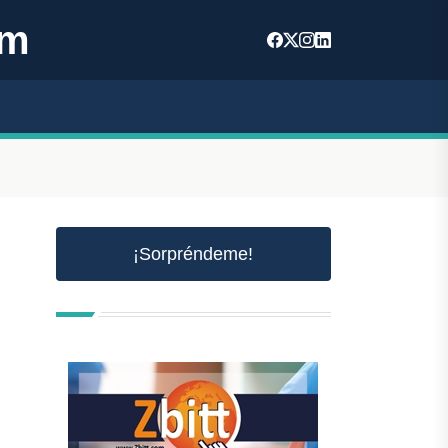
om
¡Sorpréndeme!