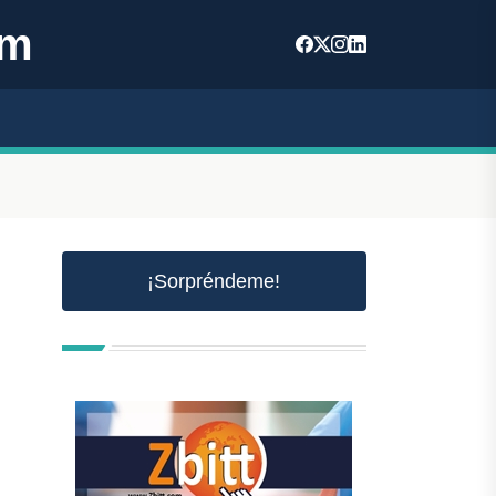
om
¡Sorpréndeme!